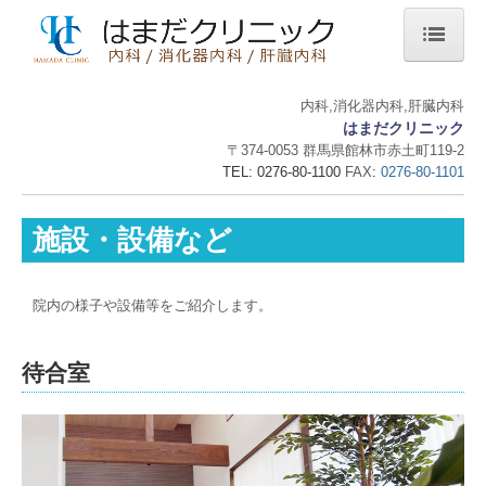
ホーム
内科,消化器内科,肝臓内科
はまだクリニック
当院について
〒374-0053 群馬県館林市赤土町119-2
診療案内
TEL: 0276-80-110
0
FAX
:
0276-80-1101
施設・設備など
施設・設備など
地図・交通案内
個人情報保護方針
院内の様子や設備等をご紹介します。
地域活動の様子
待合室