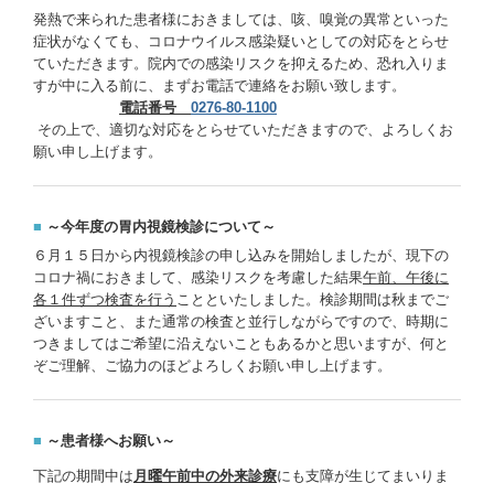
発熱で来られた患者様におきましては、咳、嗅覚の異常といった
症状がなくても、コロナウイルス感染疑いとしての対応をとらせ
ていただきます。院内での感染リスクを抑えるため、恐れ入りま
すが中に入る前に、まずお電話で連絡をお願い致します。
電話番号
0276-80-1100
その上で、適切な対応をとらせていただきますので、よろしくお
願い申し上げます。
■
～今年度の胃内視鏡検診について～
６月１５日から内視鏡検診の申し込みを開始しましたが、現下の
コロナ禍におきまして、感染リスクを考慮した結果
午前、午後に
各１件ずつ検査を行う
ことといたしました。検診期間は秋までご
ざいますこと、また通常の検査と並行しながらですので、時期に
つきましてはご希望に沿えないこともあるかと思いますが、何と
ぞご理解、ご協力のほどよろしくお願い申し上げます。
■
～
患者様へお願い
～
下記の期間中は
月曜午前中の外来診療
にも支障が生じてまいりま