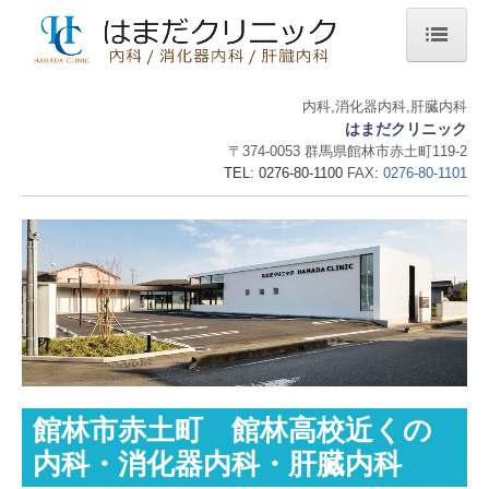
ホーム
内科,消化器内科,肝臓内科
はまだクリニック
当院について
〒374-0053 群馬県館林市赤土町119-2
診療案内
TEL: 0276-80-110
0
FAX
:
0276-80-1101
施設・設備など
地図・交通案内
個人情報保護方針
地域活動の様子
館林市赤土町 館林高校近くの
内科・消化器内科・肝臓内科