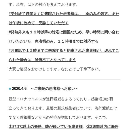
す。現在、以下の対応を考えております。
#受付終了時間近くに来院された患者様は、
薬のみの処方、また
は午後に改めて
受診していただく
#発熱外来も１２時以降の対応は困難な
ため、早い時間に問い合わ
せいただいた
患者様のみ、１１時頃までに対応する
#お電話で１２時までに来院すると約束
された患者様が、遅れてこ
られた場合は
診療不可となってしまう
大変ご迷惑をおかけしますが、なにとぞご了承下さい。
■
2020
.4.6
～ご来院の患者様へお願い
～
新型コロナウイルスが連日猛威をふるっており、感染増加が目
立ってきております。最近の新規感染者について、海外渡航だけ
でなく首都圏などからの発症が増加しております。
そこで、
①
37.5
℃以上の発熱、咳が続いている患者様
、
②
2
週間以内に海外