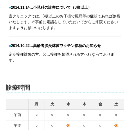
■
2014.11.14...小児科の診察について（3歳以上）
当クリニックでは、3歳以上のお子様で風邪等の症状であれば診察
いたします。※事前に電話をしていただいてからご来院ください
ますようお願いいたします。
■
2014.10.22...高齢者肺炎球菌ワクチン接種のお知らせ
定期接種対象の方、又は接種を希望される方へ行なっておりま
す。
診療時間
月
火
水
木
金
土
午前
○
○
○
○
○
○
午後
○
○
休
○
○
休